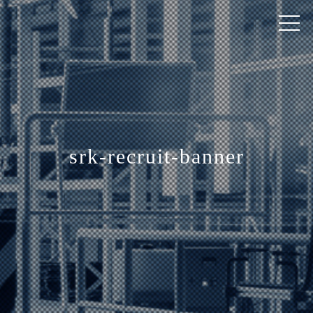
srk-recruit-banner